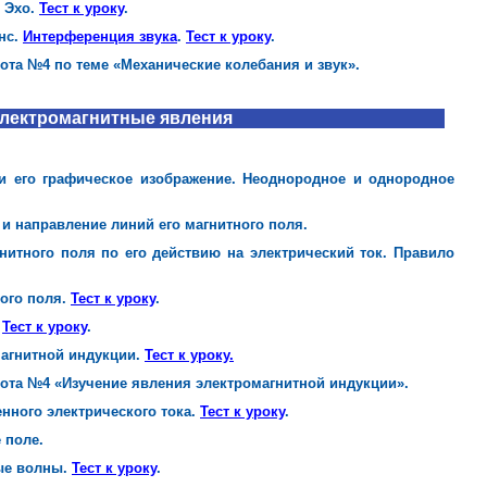
 Эхо.
Тест к уроку
.
нс.
Интерференция звука
.
Тест к уроку
.
бота №4 по теме «Механические колебания и звук».
лектромагнитные явления
 и его графическое изображение. Неоднородное и однородное
а и направление линий его магнитного поля.
гнитного поля по его действию на электрический ток. Правило
ого поля.
Тест к уроку
.
Тест к уроку
.
магнитной индукции.
Тест к уроку.
бота №4 «Изучение явления электромагнитной индукции».
нного электрического тока.
Тест к уроку
.
 поле.
ые волны.
Тест к уроку
.