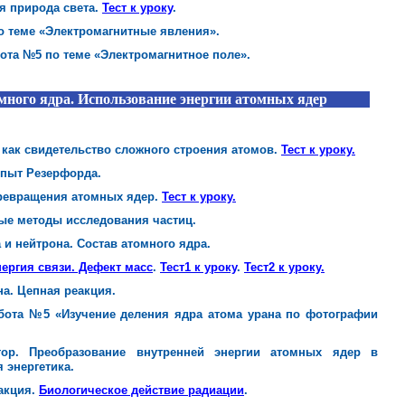
я природа света.
Тест к уроку
.
по теме «Электромагнитные явления».
бота №5 по теме «Электромагнитное поле».
много ядра. Использование энергии атомных ядер
как свидетельство сложного строения атомов.
Тест к уроку.
Опыт Резерфорда.
ревращения атомных ядер.
Тест к уроку.
ные методы исследования частиц.
 и нейтрона. Состав атомного ядра.
ергия связи. Дефект масс
.
Тест1 к уроку
.
Тест2 к уроку.
на. Цепная реакция.
абота №5 «Изучение деления ядра атома урана по фотографии
тор. Преобразование внутренней энергии атомных ядер в
 энергетика.
акция.
Биологическое действие радиации
.