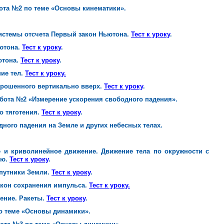
бота №2 по теме «Основы кинематики».
истемы отсчета Первый закон Ньютона.
Тест к уроку
.
ютона.
Тест к уроку
.
ютона.
Тест к уроку
.
ие тел.
Тест к уроку.
брошенного вертикально вверх.
Тест к уроку
.
абота №2 «Измерение ускорения свободного падения».
о тяготения.
Тест к уроку
.
одного падения на Земле и других небесных телах.
 и криволинейное движение. Движение тела по окружности с
ью.
Тест к уроку
.
спутники Земли.
Тест к уроку
.
акон сохранения импульса.
Тест к уроку.
ение. Ракеты.
Тест к уроку
.
по теме «Основы динамики».