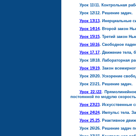
Урок 11\11. Контрольная ра
Урок 12\12. Решение задач.
Урок 13\13
. Инерциальные с
Урок 14\14
. Второй закон Нь
Урок 15\15
. Третий закон Нь
Урок 16\16
. Свободное паден
Урок 17.17
. Движение тела, 
Урок 18\18. Лабораторная р
Урок 19\19
. Закон всемирног
Урок 20\20. Ускорение своб
Урок 21\21. Решение задач.
Урок 22.\22
. Прямолинейное
постоянной по модулю скорост
Урок 23\23
. Искусственные 
Урок 24\24
. Импульс тела. З
Урок 25.25
. Реактивное движ
Урок 26\26. Решение задач 