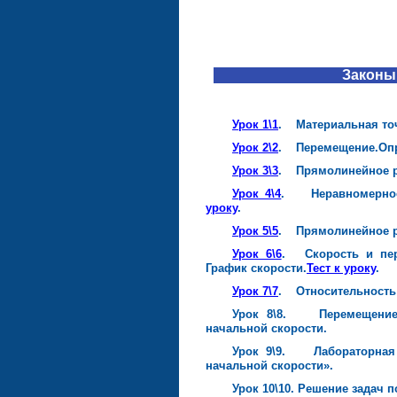
Законы
Урок 1\1
. Материальная точ
Урок 2\2
. Перемещение.Опр
Урок 3\3
. Прямолинейное р
Урок 4\4
. Неравномерное 
уроку
.
Урок 5\5
. Прямолинейное р
Урок 6\6
. Скорость и пер
График скорости.
Тест к уроку
.
Урок 7\7
. Относительность
Урок 8\8. Перемещение 
начальной скорости.
Урок 9\9. Лабораторная 
начальной скорости».
Урок 10\10. Решение задач 