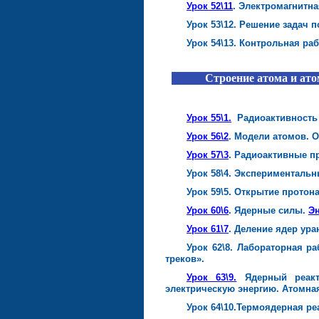
Урок 52\11
. Электромагнитна
Урок 53\12. Решение задач 
Урок 54\13. Контрольная ра
Строение атома и ато
Урок 55\1.
Радиоактивность 
Урок 56\2
. Модели атомов. 
Урок 57\3
. Радиоактивные п
Урок 58\4. Эксперименталь
Урок 59\5. Открытие протона
Урок 60\6
. Ядерные силы.
Эн
Урок 61\7
. Деление ядер ура
Урок 62\8. Лабораторная р
треков».
Урок 63\9.
Ядерный реак
электрическую энергию. Атомная
Урок 64\10.Термоядерная ре