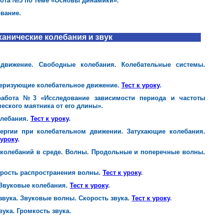
бота №3 по теме «Основы динамики».
ование.
анические колебания и звук
 движение. Свободные колебания. Колебательные системы.
теризующие колебательное движение.
Тест к уроку
.
 работа №3 «Исследование зависимости периода и частоты
еского маятника от его длины».
олебания.
Тест к уроку
.
ергии при колебательном движении. Затухающие колебания.
 уроку
.
 колебаний в среде. Волны. Продольные и поперечные волны.
орость распространения волны.
Тест к уроку
.
 Звуковые колебания.
Тест к уроку
.
звука. Звуковые волны. Скорость звука.
Тест к уроку
.
вука. Громкость звука.