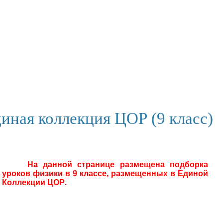
е только ФИЗИКА
методический сайт
Э
Физика
Астрономия
РАЗНОЕ
опроизводство
Экстернат
Родителям
иная коллекция ЦОР (9 класс)
На данной странице размещена подборка
уроков физики в 9 классе, размещенных в
Единой
Коллекции ЦОР
.