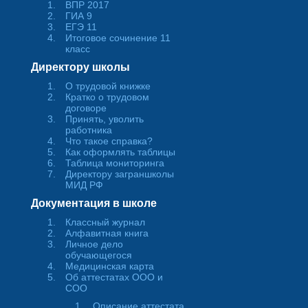
ВПР 2017
ГИА 9
ЕГЭ 11
Итоговое сочинение 11
класс
Директору школы
О трудовой книжке
Кратко о трудовом
договоре
Принять, уволить
работника
Что такое справка?
Как оформлять таблицы
Таблица мониторинга
Директору заграншколы
МИД РФ
Документация в школе
Классный журнал
Алфавитная книга
Личное дело
обучающегося
Медицинская карта
Об аттестатах ООО и
СОО
Описание аттестата