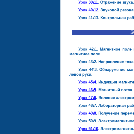
Урок 39\11
. Отражение звука.
Урок 40\12
. Звуковой резона
Урок 41\13. Контрольная ра
Э
Урок 42\1. Магнитное поле
магнитное поле.
Урок 43\2. Направление ток
Урок 44\3. Обнаружение ма
левой руки.
Урок 45\4
. Индукция магнитн
Урок 46\5
. Магнитный поток.
Урок 47\6
. Явление электро
Урок 48\7. Лабораторная ра
Урок 49\8
. Получение переме
Урок 50\9. Электромагнитное
Урок 51\10
. Электромагнитн