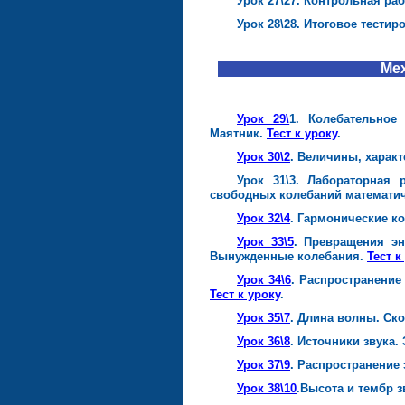
Урок 27\27. Контрольная ра
Урок 28\28. Итоговое тестир
Мех
Урок 29\
1. Колебательное
Маятник.
Тест к уроку
.
Урок 30\2
. Величины, харак
Урок 31\3. Лабораторная
свободных колебаний математич
Урок 32\4
. Гармонические к
Урок 33\5
. Превращения эн
Вынужденные колебания.
Тест к
Урок 34\6
. Распространение
Тест к уроку
.
Урок 35\7
. Длина волны. Ск
Урок 36\8
. Источники звука.
Урок 37\9
. Распространение 
Урок 38\10
.Высота и тембр з