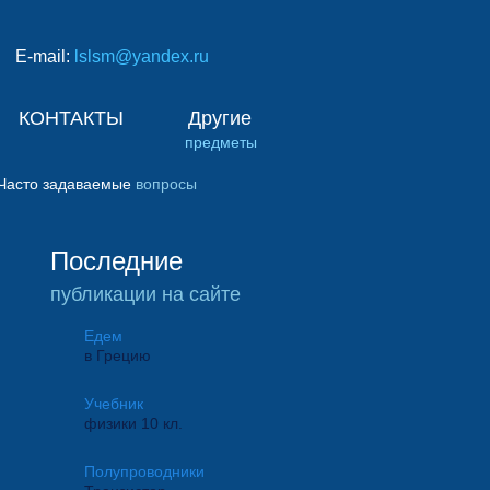
E-mail:
lslsm@yandex.ru
КОНТАКТЫ
Другие
предметы
Часто задаваемые
вопросы
Последние
публикации на сайте
Едем
в Грецию
Учебник
физики 10 кл.
Полупроводники