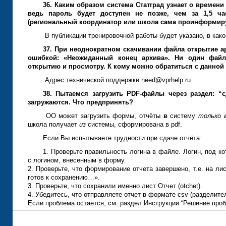
36. Каким образом система Статград узнает о времен
ведь пароль будет доступен не позже, чем за 1,5 ч
(региональный координатор или школа сама проинформиру
В публикации тренировочной работы будет указано, в како
37. При неоднократном скачивании файла открытие а
ошибкой: «Неожиданный конец архива». Ни один фай
открытию и просмотру. К кому можно обратиться с данно
Адрес технической поддержки need@vprhelp.ru
38.
Пытаемся загрузить PDF-файлы через раздел: “сд
загружаются. Что предпринять?
ОО может загрузить формы, отчёты
в
систему
только 
школа получает
из
системы, сформирована в pdf.
Если Вы испытываете трудности при сдаче отчёта:
1. Проверьте правильность логина в файле. Логин, под к
с логином, внесенным в форму.
2. Проверьте, что формирование отчета завершено, т.е. на л
готов к сохранению…».
3. Проверьте, что сохранили именно лист Отчет (otchet).
4. Убедитесь, что отправляете отчет в формате csv (разделите
Если проблема остается, см. раздел Инструкции “Решение проб