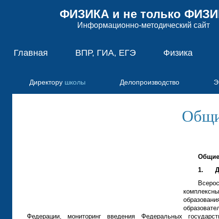
ФИЗИКА и не только ФИЗ
Информационно-методический сайт
Главная
ВПР, ГИА, ЕГЭ
Физика
Директору
школы
Делопроизводство
Э
Общи
Общие
1.
Д
Всеро
комплексны
образовани
образоват
Федерации, мониторинг введения Федеральных государст