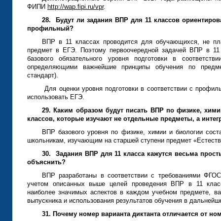
ФИПИ
http://wap.fipi.ru/vpr
.
28.
Будут ли задания ВПР для 11 классов ориентиро
профильный?
ВПР в 11 классах проводится для обучающихся, не п
предмет в ЕГЭ. Поэтому первоочередной задачей ВПР в 11 
базового обязательного уровня подготовки в соответст
определяющими важнейшие принципы обучения по предмет
стандарт).
Для оценки уровня подготовки в соответствии с профил
использовать ЕГЭ.
29. Каким образом будут писать ВПР по физике, хим
классов, которые изучают не отдельные предметы, а инте
ВПР базового уровня по физике, химии и биологии сост
школьникам, изучающим на старшей ступени предмет «Естеств
30.
Задания ВПР для 11 класса кажутся весьма просты
объяснить?
ВПР разработаны в соответствии с требованиями ФГО
учетом описанных выше целей проведения ВПР в 11 класс
наиболее значимых аспектов в каждом учебном предмете, ва
выпускника и использования результатов обучения в дальнейш
31. Почему номер варианта диктанта отличается от но