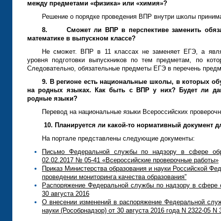
между предметами «физика» или «химия»?
Решение о порядке проведения ВПР внутри школы принима
8.
Сможет ли ВПР в перспективе заменить обяз
математике в выпускном классе?
Не сможет. ВПР в 11 классах не заменяет ЕГЭ, а явл
уровня подготовки выпускников по тем предметам, по кот
Следовательно, обязательные предметы ЕГЭ в перечень предме
9. В регионе есть национальные школы, в которых об
на родных языках. Как быть с ВПР у них? Будет ли да
родные языки?
Перевод на национальные языки Всероссийских проверочны
10. Планируется ли какой-то нормативный документ 
На портале представлены следующие документы:
Письмо Федеральной службы по надзору в сфере обра
02.02.2017 № 05-41 «Всероссийские проверочные работы»
Приказ Министерства образования и науки Российской Фед
проведении мониторинга качества образования”
Распоряжение Федеральной службы по надзору в сфере о
30 августа 2016
О внесении изменений в распоряжение Федеральной служ
науки (Рособрнадзор) от 30 августа 2016 года N 2322-05 N 