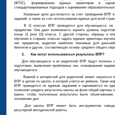
(ФГОС), формирование единых ориентиров в оценке
стандартизированных подходов к оцениванию образовательны
Указанные цели достигаются за счет проведения ВПР в
заданий, а также за счет использования единых для всей стра
В 11 классах ВПР проводятся для обучающихся, не 
предметам. Они дают возможность оценить уровень подгото
конце 11 (или 10) класса. С другой стороны, образцы и о
обучения в старших классах задать единые ориентиры изуче
них предметов, выделяя наиболее значимые для дальней
биологии и других, составляющих основу среднего общего о
2.
Как могут использоваться результаты ВПР?
Для обучающихся и их родителей ВПР будут полезны с 
подготовки, выявления проблемных зон, планирования индиви
обучающегося.
Важной и интересной для родителей может оказаться и
ВПР в целом по школе, в которой учится их ребенок. Такая и
ВПР проводятся по единым заданиям и оцениваются по еди
позволяет увидеть результаты школы на фоне общей картины п
важно, чтобы полученные результаты были объективными,
положению дел.
Для школы ВПР может быть инструментом самодиаг
регулярной методической работы.