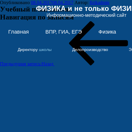
Опубликовано
08.04.2017
08.04.2017
Автор:
fizikadmin
ФИЗИКА и не только ФИЗ
Учебный план школы
Информационно-методический сайт
Навигация по записям
Главная
ВПР, ГИА, ЕГЭ
Физика
Директору
школы
Делопроизводство
Э
Предыдущая запись:
Назад