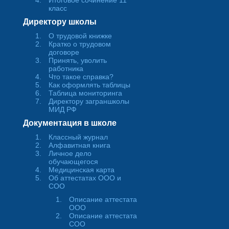
Итоговое сочинение 11
класс
Директору школы
О трудовой книжке
Кратко о трудовом
договоре
Принять, уволить
работника
Что такое справка?
Как оформлять таблицы
Таблица мониторинга
Директору заграншколы
МИД РФ
Документация в школе
Классный журнал
Алфавитная книга
Личное дело
обучающегося
Медицинская карта
Об аттестатах ООО и
СОО
Описание аттестата
ООО
Описание аттестата
СОО