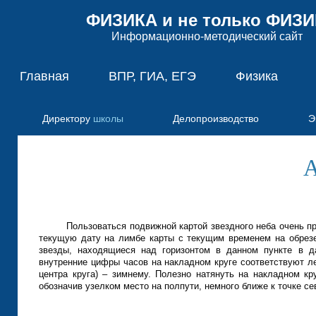
ФИЗИКА и не только ФИЗ
Информационно-методический сайт
Главная
ВПР, ГИА, ЕГЭ
Физика
Директору
школы
Делопроизводство
Э
А
Пользоваться подвижной картой звездного неба очень пр
текущую дату на лимбе карты с текущим временем на обрезе
звезды, находящиеся над горизонтом в данном пункте в д
внутренние цифры часов на накладном круге соответствуют л
центра круга) – зимнему. Полезно натянуть на накладном кру
обозначив узелком место на полпути, немного ближе к точке се