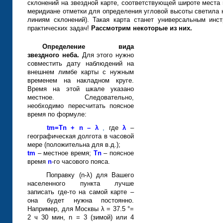
склонений на звездной карте, соответствующей широте места
меридиане отметки для определения угловой высоты светила н
линиям склонений). Такая карта станет универсальным инс
практических задач!
Рассмотрим некоторые из них.
Определение вида
звездного неба.
Для этого нужно
совместить дату наблюдений на
внешнем лимбе карты с нужным
временем на накладном круге.
Время на этой шкале указано
местное. Следовательно,
необходимо пересчитать поясное
время по формуле:
tm=Tn + n – λ
,
где
λ
–
географическая долгота в часовой
мере (положительна для в.д.);
tm
– местное время;
Tn
– поясное
время
n
-го часового пояса.
Поправку (n-λ) для Вашего
населенного пункта лучше
записать где-то на самой карте –
она будет нужна постоянно.
Например, для Москвы λ = 37.5 °=
2 ч 30 мин, n = 3 (зимой) или 4