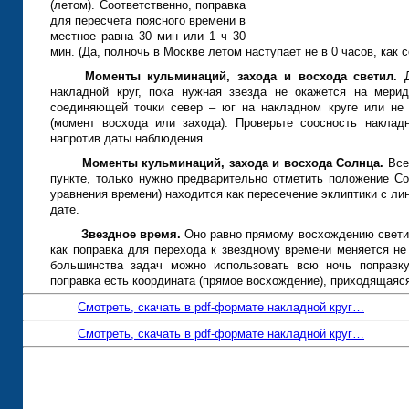
(летом). Соответственно, поправка
для пересчета поясного времени в
местное равна 30 мин или 1 ч 30
мин. (Да, полночь в Москве летом наступает не в 0 часов, как с
Моменты кульминаций, захода и восхода светил.
Д
накладной круг, пока нужная звезда не окажется на мерид
соединяющей точки север – юг на накладном круге или не 
(момент восхода или захода). Проверьте соосность наклад
напротив даты наблюдения.
Моменты кульминаций, захода и восхода Солнца.
Все 
пункте, только нужно предварительно отметить положение Со
уравнения времени) находится как пересечение эклиптики с ли
дате.
Звездное время.
Оно равно прямому восхождению светил
как поправка для перехода к звездному времени меняется не 
большинства задач можно использовать всю ночь поправк
поправка есть координата (прямое восхождение), приходящаяс
Смотреть, скачать в pdf-формате накладной круг…
Смотреть, скачать в pdf-формате накладной круг…