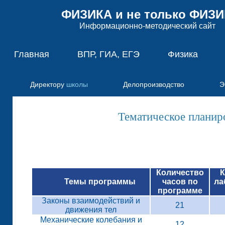
ФИЗИКА и не только ФИЗ
Информационно-методический сайт
Главная
ВПР, ГИА, ЕГЭ
Физика
Директору
школы
Делопроизводство
Э
Тематическое планиро
Количество
К
Темы программы
часов по
ла
программе
Законы взаимодействий и
21
движения тел
Механические колебания и
12