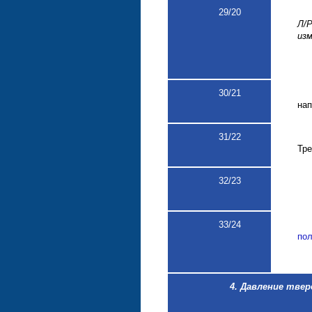
29
/20
Л/
изм
30
/21
нап
31
/22
Тре
32
/23
33
/24
пол
4. Давление твер