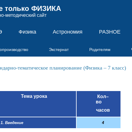
е только ФИЗИКА
методический сайт
Э
Физика
Астрономия
РАЗНОЕ
опроизводство
Экстернат
Родителям
ндарно-тематическое планирование (Физика – 7 класс)
Тема урока
Кол
–
во
часов
1. Введение
4