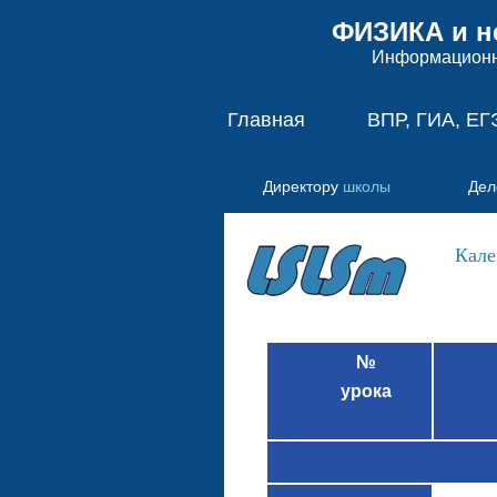
ФИЗИКА и н
Информационно-
Главная
ВПР, ГИА, ЕГ
Директору
школы
Дел
Кале
№
урока