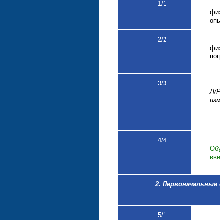
1
/1
фи
опы
2
/2
фи
пог
3
/3
Л/
изм
4
/4
Об
вве
2. Первоначальные
5/1