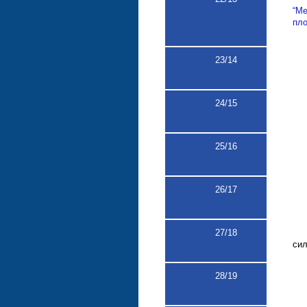
“М
пло
23/14
24/15
25/16
26/17
27
/18
сил
28
/19