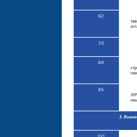
6
/2
твё
отт
7
/3
8
/4
ст
газ
9
/5
Л/
тел
3. Взаим
10
/1