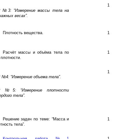
1
Р №3: “Измерение массы тела на
ажных весах”.
Плотность вещества.
1
Расчёт массы и объёма тела по
1
 плотности.
1
 №4: “Измерение объема тела”.
Р №5: “Измерение плотности
рдого тела”.
Решение задач по теме: “Масса и
1
тность тела”.
Контрольная работа №1
1