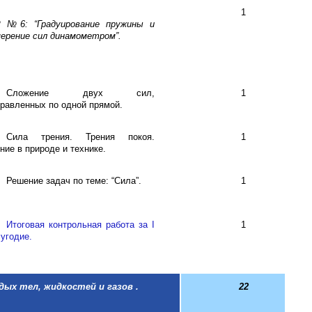
1
Р №6: “Градуирование пружины и
ерение сил динамометром”.
Сложение двух сил,
1
равленных по одной прямой.
Сила трения. Трения покоя.
1
ние в природе и технике.
Решение задач по теме: “Сила”.
1
Итоговая контрольная работа за
I
1
угодие.
дых тел, жидкостей и газов .
2
2