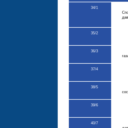
3
4
/
1
Сп
дав
3
5/2
36
/3
газ
3
7/4
3
8/5
сос
3
9/6
40
/7
да