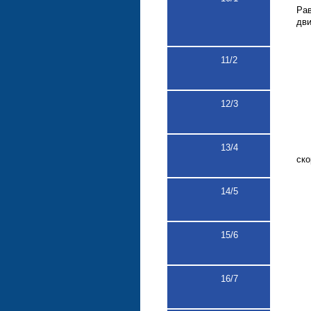
Ра
дви
11
/2
12
/3
13/4
ско
14
/5
15
/6
16
/7