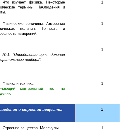
Что изучает физика. Некоторые
1
зические термины. Наблюдения и
ты.
Физические величины. Измерение
1
зических величин. Точность и
решность измерений.
1
Р №1: “Определение цены деления
ерительного прибора”.
Физика и техника.
1
учающий контрольный тест по
дению.
 сведения о строении вещества
5
Строение вещества. Молекулы.
1