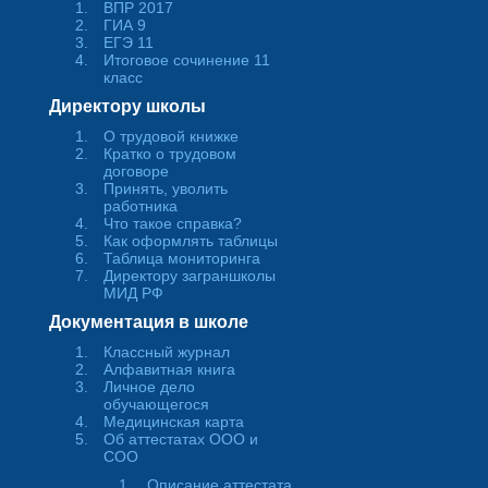
ВПР 2017
ГИА 9
ЕГЭ 11
Итоговое сочинение 11
класс
Директору школы
О трудовой книжке
Кратко о трудовом
договоре
Принять, уволить
работника
Что такое справка?
Как оформлять таблицы
Таблица мониторинга
Директору заграншколы
МИД РФ
Документация в школе
Классный журнал
Алфавитная книга
Личное дело
обучающегося
Медицинская карта
Об аттестатах ООО и
СОО
Описание аттестата