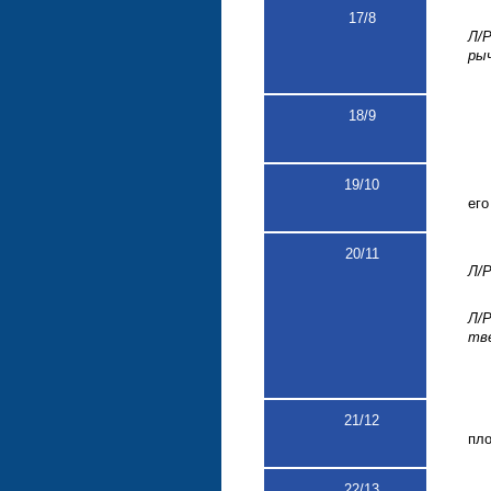
17
/8
Л/
рыч
18
/9
19
/10
его
20
/11
Л/Р
Л/
тве
21
/12
пло
22
/13