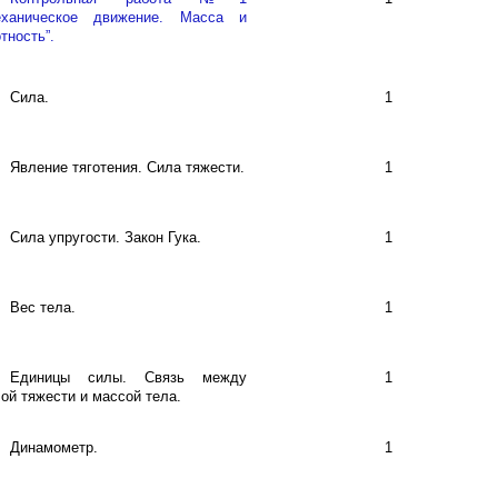
еханическое движение. Масса и
тность”.
Сила.
1
Явление тяготения. Сила тяжести.
1
Сила упругости. Закон Гука.
1
Вес тела.
1
Единицы силы. Связь между
1
ой тяжести и массой тела.
Динамометр.
1