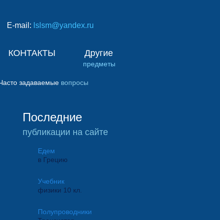
E-mail:
lslsm@yandex.ru
КОНТАКТЫ
Другие
предметы
Часто задаваемые
вопросы
Последние
публикации на сайте
Едем
в Грецию
Учебник
физики 10 кл.
Полупроводники