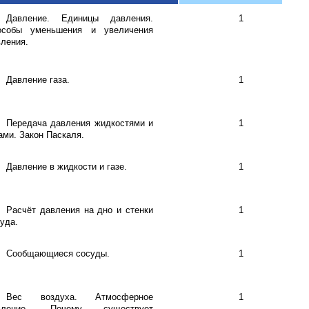
Давление. Единицы давления.
1
особы уменьшения и увеличения
ления.
Давление газа.
1
Передача давления жидкостями и
1
ами. Закон Паскаля.
Давление в жидкости и газе.
1
Расчёт давления на дно и стенки
1
уда.
Сообщающиеся сосуды.
1
Вес воздуха. Атмосферное
1
вление. Почему существует