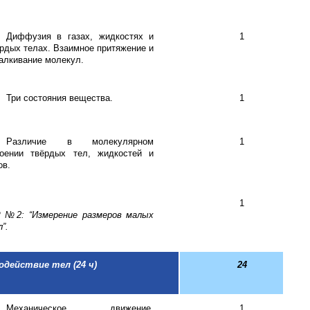
Диффузия в газах, жидкостях и
1
рдых телах. Взаимное притяжение и
алкивание молекул.
Три состояния вещества.
1
Различие в молекулярном
1
роении твёрдых тел, жидкостей и
ов.
1
Р №2: “Измерение размеров малых
”.
одействие тел (2
4
ч)
24
Механическое движение.
1